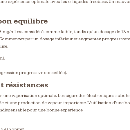
une expérience optimale avec les e-liquides freebase. Un mauva
 bon equilibre
 3 mg/ml est considéré comme faible, tandis qu’un dosage de 18 
 Commencez par un dosage inférieur et augmentez progressivemen
isé.
ml.
gression progressive conseillée).
t résistances
r une vaporisation optimale. Les cigarettes électroniques subohm, 
de et une production de vapeur importante. L’utilisation d’une 
indispensable pour une bonne expérience.
.2-0.5 ohms).