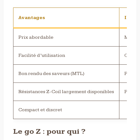
Avantages
Incon
Prix abordable
Matéri
Facilité d’utilisation
Conten
Bon rendu des saveurs (MTL)
Produc
Résistances Z-Coil largement disponibles
Potenti
Compact et discret
Le go Z : pour qui ?