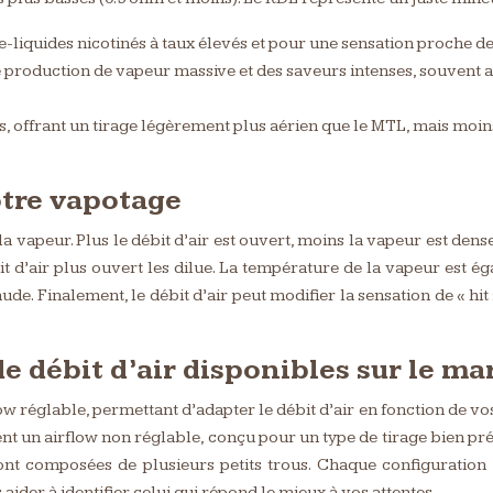
 e-liquides nicotinés à taux élevés et pour une sensation proche de
 production de vapeur massive et des saveurs intenses, souvent ass
 offrant un tirage légèrement plus aérien que le MTL, mais moin
votre vapotage
a vapeur. Plus le débit d’air est ouvert, moins la vapeur est dense
it d’air plus ouvert les dilue. La température de la vapeur est ég
aude. Finalement, le débit d’air peut modifier la sensation de « h
de débit d’air disponibles sur le ma
 réglable, permettant d’adapter le débit d’air en fonction de vos
t un airflow non réglable, conçu pour un type de tirage bien préci
ont composées de plusieurs petits trous. Chaque configuration 
ider à identifier celui qui répond le mieux à vos attentes.